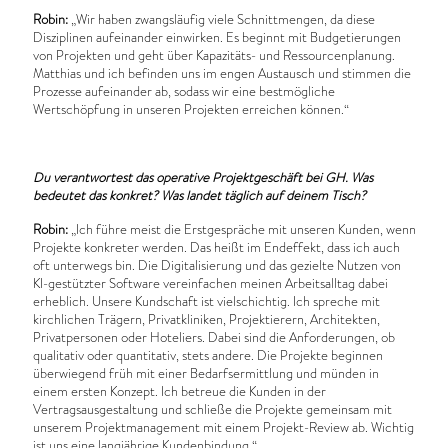
Robin:
„Wir haben zwangsläufig viele Schnittmengen, da diese
Disziplinen aufeinander einwirken. Es beginnt mit Budgetierungen
von Projekten und geht über Kapazitäts- und Ressourcenplanung.
Matthias und ich befinden uns im engen Austausch und stimmen die
Prozesse aufeinander ab, sodass wir eine bestmögliche
Wertschöpfung in unseren Projekten erreichen können.“
Du verantwortest das operative Projektgeschäft bei GH. Was
bedeutet das konkret? Was landet täglich auf deinem Tisch?
Robin:
„Ich führe meist die Erstgespräche mit unseren Kunden, wenn
Projekte konkreter werden. Das heißt im Endeffekt, dass ich auch
oft unterwegs bin. Die Digitalisierung und das gezielte Nutzen von
KI-gestützter Software vereinfachen meinen Arbeitsalltag dabei
erheblich. Unsere Kundschaft ist vielschichtig. Ich spreche mit
kirchlichen Trägern, Privatkliniken, Projektierern, Architekten,
Privatpersonen oder Hoteliers. Dabei sind die Anforderungen, ob
qualitativ oder quantitativ, stets andere. Die Projekte beginnen
überwiegend früh mit einer Bedarfsermittlung und münden in
einem ersten Konzept. Ich betreue die Kunden in der
Vertragsausgestaltung und schließe die Projekte gemeinsam mit
unserem Projektmanagement mit einem Projekt-Review ab. Wichtig
ist uns eine langjährige Kundenbindung.“