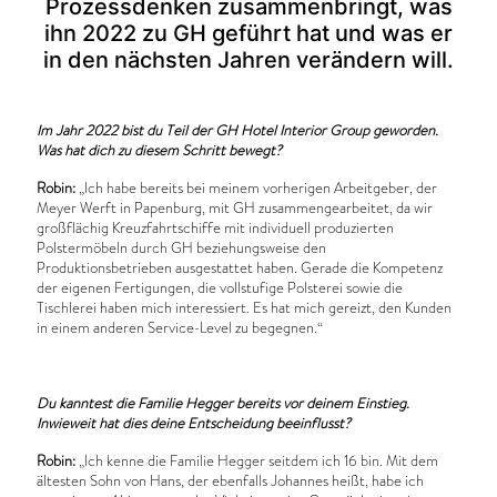
Prozessdenken zusammenbringt, was
ihn 2022 zu GH geführt hat und was er
in den nächsten Jahren verändern will.
Im
Jahr 2022 bist du Teil der GH Hotel Interior Group geworden.
Was hat dich zu diesem Schritt bewegt?
Robin:
„Ich habe bereits bei meinem vorherigen Arbeitgeber, der
Meyer Werft in Papenburg, mit GH zusammengearbeitet, da wir
großflächig Kreuzfahrtschiffe mit individuell produzierten
Polstermöbeln durch GH beziehungsweise den
Produktionsbetrieben ausgestattet haben. Gerade die Kompetenz
der eigenen Fertigungen, die vollstufige Polsterei sowie die
Tischlerei haben mich interessiert. Es hat mich gereizt, den Kunden
in einem anderen Service-Level zu begegnen.“
Du kanntest die Familie Hegger bereits vor deinem Einstieg.
Inwieweit hat dies deine Entscheidung beeinflusst?
Robin:
„Ich kenne die Familie Hegger seitdem ich 16 bin. Mit dem
ältesten Sohn von Hans, der ebenfalls Johannes heißt, habe ich