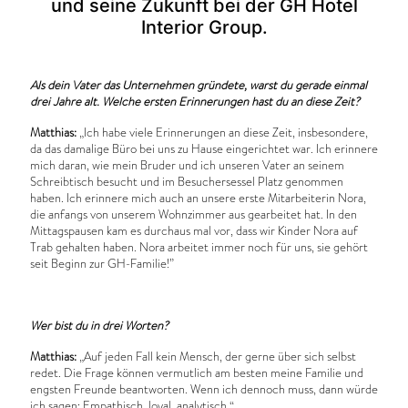
und seine Zukunft bei der GH Hotel
Interior Group.
Als dein Vater das Unternehmen gründete, warst du gerade einmal
drei Jahre alt. Welche ersten Erinnerungen hast du an diese Zeit?
Matthias:
„Ich habe viele Erinnerungen an diese Zeit, insbesondere,
da das damalige Büro bei uns zu Hause eingerichtet war. Ich erinnere
mich daran, wie mein Bruder und ich unseren Vater an seinem
Schreibtisch besucht und im Besuchersessel Platz genommen
haben. Ich erinnere mich auch an unsere erste Mitarbeiterin Nora,
die anfangs von unserem Wohnzimmer aus gearbeitet hat. In den
Mittagspausen kam es durchaus mal vor, dass wir Kinder Nora auf
Trab gehalten haben. Nora arbeitet immer noch für uns, sie gehört
seit Beginn zur GH-Familie!”
Wer bist du in drei Worten?
Matthias:
„Auf jeden Fall kein Mensch, der gerne über sich selbst
redet. Die Frage können vermutlich am besten meine Familie und
engsten Freunde beantworten. Wenn ich dennoch muss, dann würde
ich sagen: Empathisch, loyal, analytisch.“